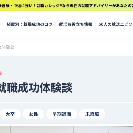
未経験・中退に強い！就職カレッジ®なら専任の就職アドバイザーがあなたの
て
経歴別：就職成功のコツ
就活お役立ち情報
50人の就活エピ
功体験談
目
就職成功体験談
大卒
女性
早期退職
未経験