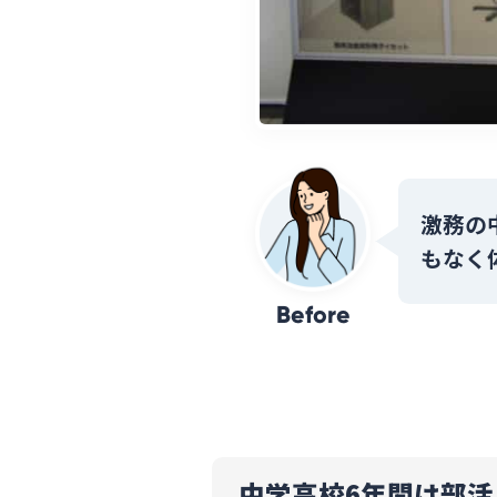
激務の
もなく
Before
中学高校6年間は部