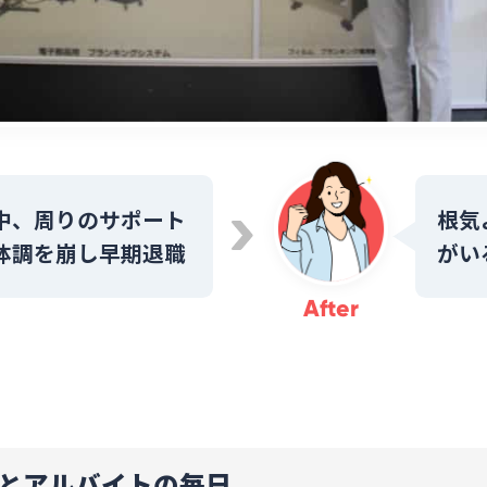
中、周りのサポート
根気
体調を崩し早期退職
がい
After
活とアルバイトの毎日