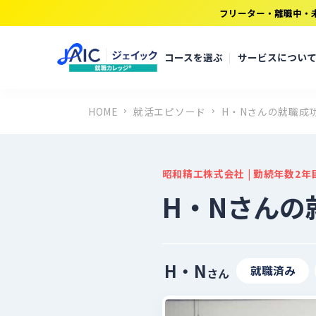
フリーター・離職中・
コースを選ぶ
サービスについ
HOME
就活エピソード
H・Nさんの就職成
昭和精工株式会社 | 勤続年数2年
H・Nさんの
H・N
就職済み
さん