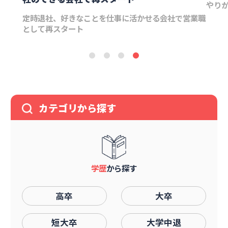
やりがいを持てる会社への就職と、結婚の両方を実現
社で営業職
B
業
カテゴリから探す
学歴
から探す
高卒
大卒
短大卒
大学中退