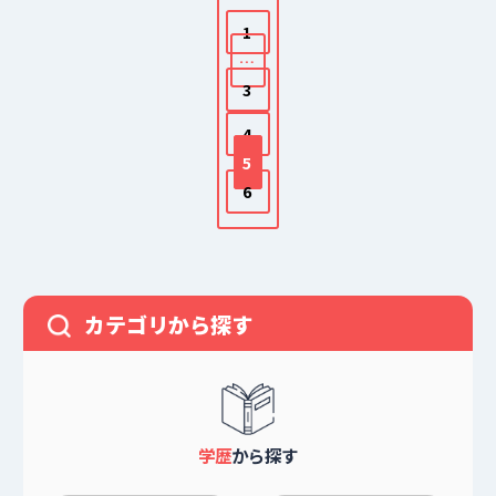
投
1
稿
の
…
ペ
3
ー
4
ジ
5
送
6
り
カテゴリから探す
学歴
から探す