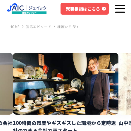
就職相談はこちら
HOME
就活エピソード
経歴から探す
ら定時退
山中皓生さんの就職成功体験談
母
会