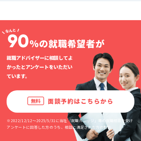
90
%の就職希望者が
就職アドバイザーに相談してよ
かったと
アンケートをいただい
ています。
面談予約はこちらから
無料
※2022/12/12～2025/5/31に当社「就職カレッジ」等の就職相談を受け
アンケートに回答した方のうち、相談に満足された方の割合