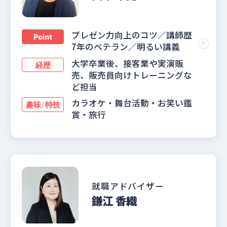
プレゼン力向上のコツ／講師歴
Point
7年のベテラン／明るい講義
大学卒業後、接客業や実演販
経歴
売、販売員向けトレーニングな
ど担当
カラオケ・舞台活動・お笑い鑑
趣味/特技
賞・旅行
就職アドバイザー
鎌江 香織