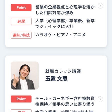
営業の企業視点と心理学を活か
Point
した相談対応が強み
大学（心理学部）卒業後、新卒
経歴
でジェイックに入社
カラオケ・ピアノ・アニメ
趣味/特技
就職カレッジ講師
玉置 文恵
デール・カーネギー含む複数資
Point
格保持／相手の思いに寄り添う