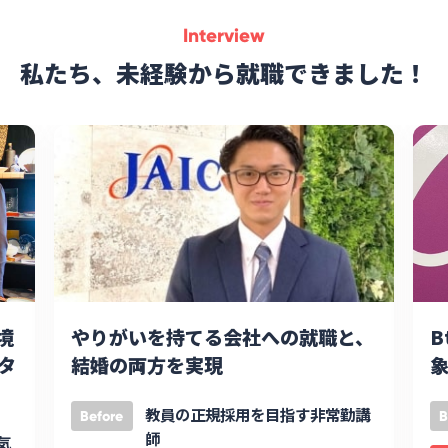
Interview
私たち、未経験から就職できました！
境
やりがいを持てる会社への就職と、
B
タ
結婚の両方を実現
象
教員の正規採用を目指す非常勤講
Before
B
師
気