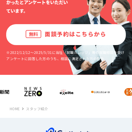
かったと
アンケートをいただい
ています。
面談予約はこちらから
無料
※2022/12/12～2025/5/31に当社「就職カレッジ」等の就職相談を受け
アンケートに回答した方のうち、相談に満足された方の割合
HOME
スタッフ紹介