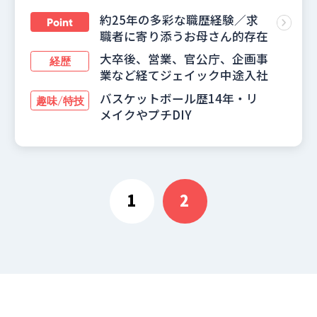
約25年の多彩な職歴経験／求
Point
職者に寄り添うお母さん的存在
大卒後、営業、官公庁、企画事
経歴
業など経てジェイック中途入社
バスケットボール歴14年・リ
趣味/特技
メイクやプチDIY
投
稿
1
2
の
ペ
ー
ジ
送
り