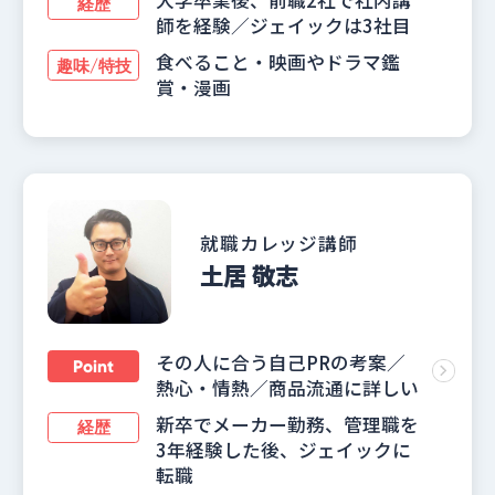
大学卒業後、前職2社で社内講
経歴
師を経験／ジェイックは3社目
食べること・映画やドラマ鑑
趣味/特技
賞・漫画
就職カレッジ講師
土居 敬志
その人に合う自己PRの考案／
Point
熱心・情熱／商品流通に詳しい
新卒でメーカー勤務、管理職を
経歴
3年経験した後、ジェイックに
転職