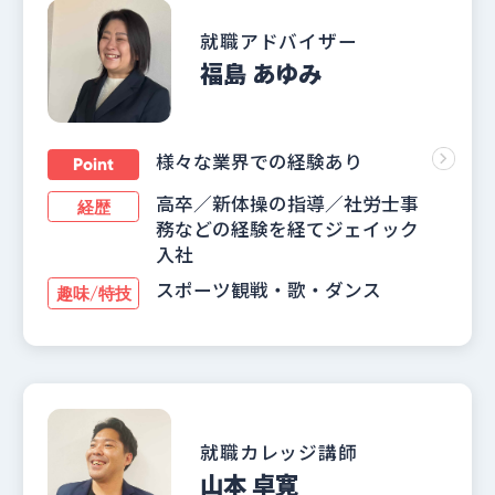
就職アドバイザー
福島 あゆみ
様々な業界での経験あり
Point
高卒／新体操の指導／社労士事
経歴
務などの経験を経てジェイック
入社
スポーツ観戦・歌・ダンス
趣味/特技
就職カレッジ講師
山本 卓寛