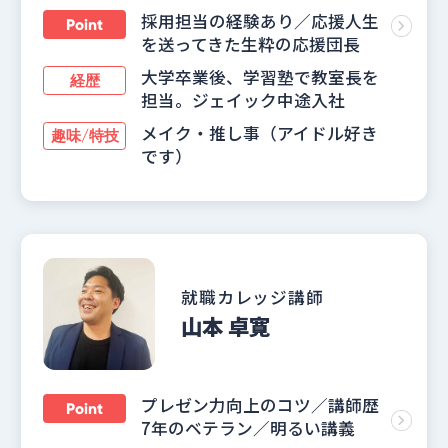
採用担当の経験あり／応援人生
Point
を送ってきた生粋の応援団長
大学卒業後、学習塾で教室長を
経歴
担当。ジェイック中途入社
メイク・推し事（アイドル好き
趣味/特技
です）
就職カレッジ講師
山本 卓寛
プレゼン力向上のコツ／講師歴
Point
7年のベテラン／明るい講義