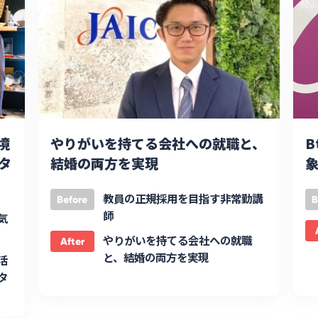
境
やりがいを持てる会社への就職と、
B
タ
結婚の両方を実現
象
教員の正規採用を目指す非常勤講
Before
B
師
気
やりがいを持てる会社への就職
After
と、結婚の両方を実現
活
タ