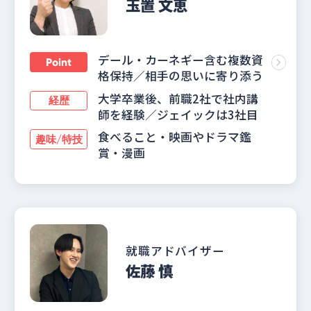
玉置 文恵
デール・カーネギー含む複数資
Point
格保持／相手の思いに寄り添う
大学卒業後、前職2社で社内講
経歴
師を経験／ジェイックは3社目
食べること・映画やドラマ鑑
趣味/特技
賞・漫画
就職アドバイザー
佐藤 慎