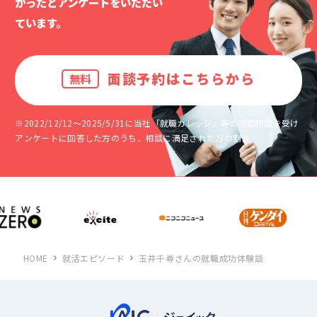
かったと
アンケートをいただい
ています。
面談予約はこちらから
無料
※2022/12/12～2025/5/31に当社「就職カレッジ」等の就職相談を受け
アンケートに回答した方のうち、相談に満足された方の割合
HOME
就活エピソード
玉井千尋さんの就職成功体験談