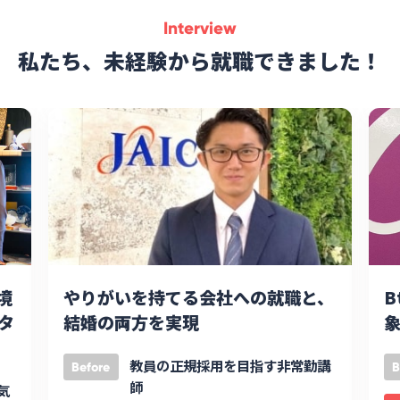
Interview
私たち、未経験から就職できました！
境
やりがいを持てる会社への就職と、
B
タ
結婚の両方を実現
象
教員の正規採用を目指す非常勤講
Before
B
師
気