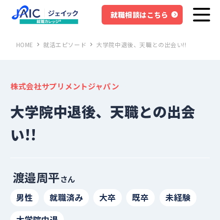
就職相談はこちら
HOME
就活エピソード
大学院中退後、天職との出会い!!
株式会社サプリメントジャパン
大学院中退後、天職との出会
い!!
渡邉周平
さん
男性
就職済み
大卒
既卒
未経験
大学院中退