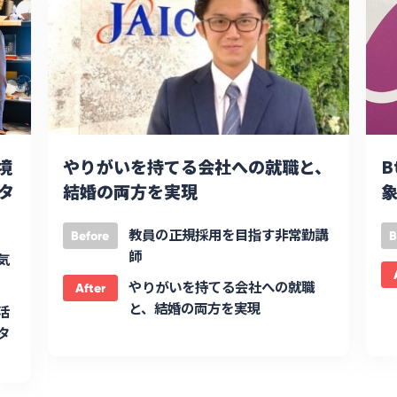
境
やりがいを持てる会社への就職と、
B
タ
結婚の両方を実現
象
教員の正規採用を目指す非常勤講
Before
B
師
気
やりがいを持てる会社への就職
After
と、結婚の両方を実現
活
タ