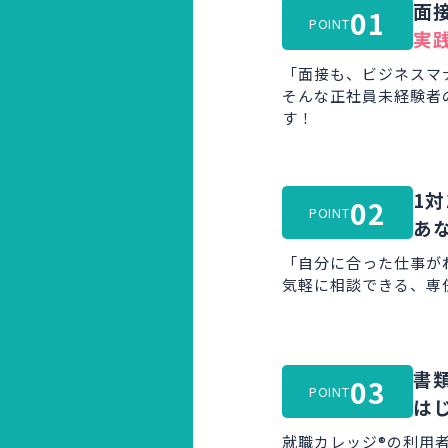
面
01
POINT
実
「面接も、ビジネスマ
そんな正社員未経験者
す！
1対
02
POINT
あ
「自分に合った仕事が
気軽に相談できる、専
書
03
POINT
は
就職カレッジ®の利用