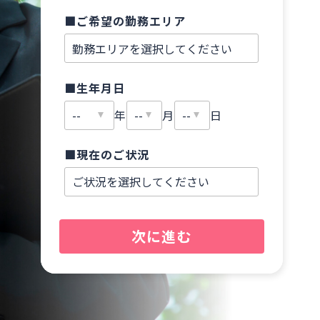
■ご希望の勤務エリア
■
■生年月日
■
年
月
日
■現在のご状況
■
次に進む