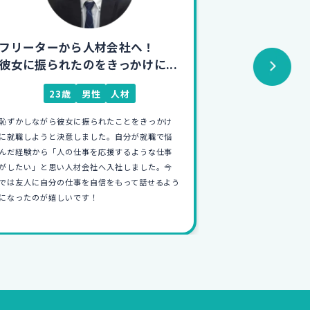
フリーターから住宅のCAD設計!
4浪・フリ
初めての仕事に日々奮闘中
得意を活か
26歳
男性
住宅
27
学生時代、就活をしなかったので就職講座や面
4浪,フリーター
接で自分に合った仕事が見つけやすいそうと思
ら、全く自信が持
い就職カレッジに相談しました。
の仕方や仕事の基
未経験からの入社は覚えることも多いですが、
ジが魅力的だった
イチから家の設計に携わりそれ形が残るのこと
とができ、美大経
が何よりも楽しいです！
できました！