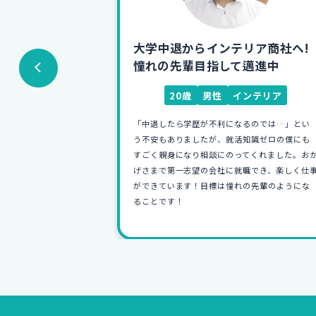
リア商社へ!
残業100時間から定時退社！
邁進中
"好き"を仕事にし活躍中
ンテリア
25歳
女性
食器
るのでは…」とい
前職を6か月で退職したため「今度こそは自分に
知識ゼロの僕にも
合ったところを見つけたい！」と強く思い相談
てくれました。おか
に行きました。相談では"自分の強み"に気づけ
職でき、楽しく仕事
たのが印象的でした！その結果、自分に合っ
の先輩のようにな
た"好き"を活かせる仕事に就くことができ、毎
が充実しています！