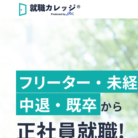
フリーター ・ 未
中退 ・ 既卒
から
正社員就職!