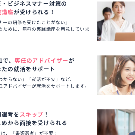
接・ビジネスマナー対策の
践講座
が受けられる！
ナーの研修も受けたことがない」
のために、無料の実践講座を用意していま
1で、
専任のアドバイザー
が
なたの就活をサポート
わからない」「就活が不安」など、
任アドバイザーが就活をサポートします。
類選考を
スキップ
！
じめから面接を受けられる
者は、「書類選考」が不要！