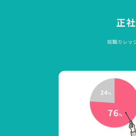
正
就職カレッ