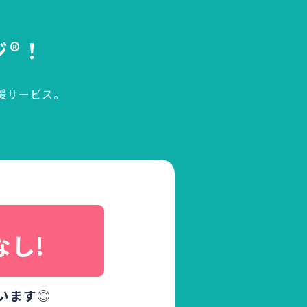
ジ®！
援サービス。
、
なし!
います◎