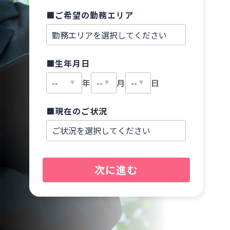
■ご希望の勤務エリア
■
■生年月日
■
年
月
日
■現在のご状況
■
次に進む