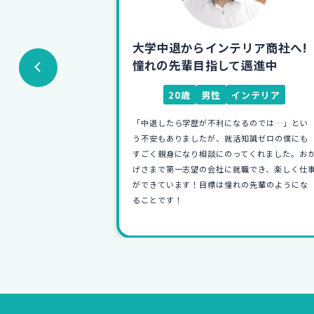
リア商社へ!
残業100時間から定時退社！
邁進中
"好き"を仕事にし活躍中
ンテリア
25歳
女性
食器
るのでは…」とい
前職を6か月で退職したため「今度こそは自分に
知識ゼロの僕にも
合ったところを見つけたい！」と強く思い相談
てくれました。おか
に行きました。相談では"自分の強み"に気づけ
職でき、楽しく仕事
たのが印象的でした！その結果、自分に合っ
の先輩のようにな
た"好き"を活かせる仕事に就くことができ、毎
が充実しています！