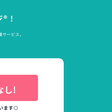
ジ®！
援サービス。
、
なし!
います◎