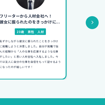
フリーターから住宅のCAD設計!
4浪・フリ
初めての仕事に日々奮闘中
得意を活か
26歳
男性
住宅
27
学生時代、就活をしなかったので就職講座や面
4浪,フリーター
接で自分に合った仕事が見つけやすいそうと思
ら、全く自信が持
い就職カレッジに相談しました。
の仕方や仕事の基
未経験からの入社は覚えることも多いですが、
ジが魅力的だった
イチから家の設計に携わりそれ形が残るのこと
とができ、美大経
が何よりも楽しいです！
できました！