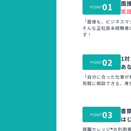
面
01
POINT
実
「面接も、ビジネスマ
そんな正社員未経験者
す！
1対
02
POINT
あ
「自分に合った仕事が
気軽に相談できる、専
書
03
POINT
は
就職カレッジ®の利用