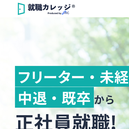
フリーター ・ 未
中退 ・ 既卒
から
正社員就職!