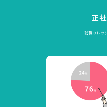
正
就職カレッ