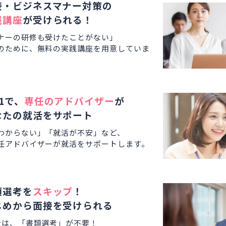
接・ビジネスマナー対策の
践講座
が受けられる！
ナーの研修も受けたことがない」
のために、無料の実践講座を用意していま
1で、
専任のアドバイザー
が
なたの就活をサポート
わからない」「就活が不安」など、
任アドバイザーが就活をサポートします。
類選考を
スキップ
！
じめから面接を受けられる
者は、「書類選考」が不要！