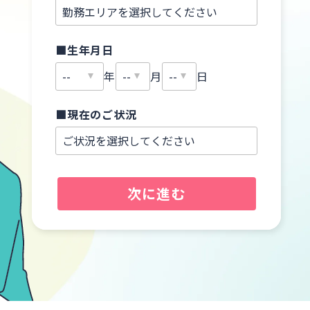
■生年月日
年
月
日
■現在のご状況
次に進む