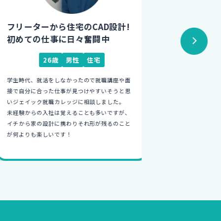
フリーターから住宅のCAD設計!
4浪・フリ
初めての仕事に日々奮闘中
得意を活か
26歳
男性
住宅
27
学生時代、就活をしなかったので就職講座や面
4浪,フリーター
接で自分に合った仕事が見つけやすいそうと思
ら、全く自信が持
いジェイック就職カレッジに相談しました。
の仕方や仕事の基
未経験からの入社は覚えることも多いですが、
就職カレッジが魅
イチから家の設計に携わりそれ形が残るのこと
に付けることがで
が何よりも楽しいです！
就くことができま