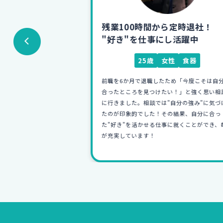
リア商社へ!
残業100時間から定時退社！
邁進中
"好き"を仕事にし活躍中
ンテリア
25歳
女性
食器
るのでは…」とい
前職を6か月で退職したため「今度こそは自分に
知識ゼロの僕にも
合ったところを見つけたい！」と強く思い相談
てくれました。おか
に行きました。相談では"自分の強み"に気づけ
職でき、楽しく仕事
たのが印象的でした！その結果、自分に合っ
の先輩のようにな
た"好き"を活かせる仕事に就くことができ、毎
が充実しています！