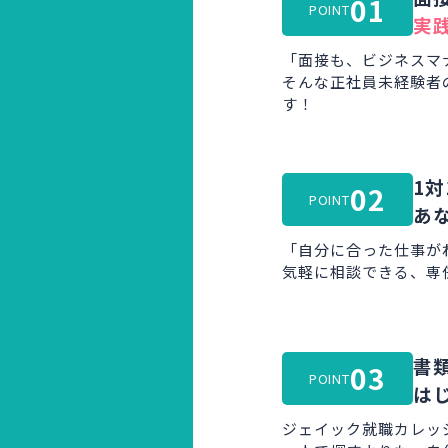
01
POINT
実
「面接も、ビジネスマ
そんな正社員未経験者
す！
1対
02
POINT
あ
「自分に合った仕事が
気軽に相談できる、専
書
03
POINT
は
ジェイック就職カレッ