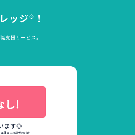
レッジ®！
就職支援サービス。
、
なし!
います◎
いる正社員未経験者の割合