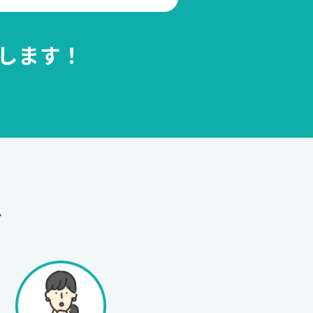
します！
へ