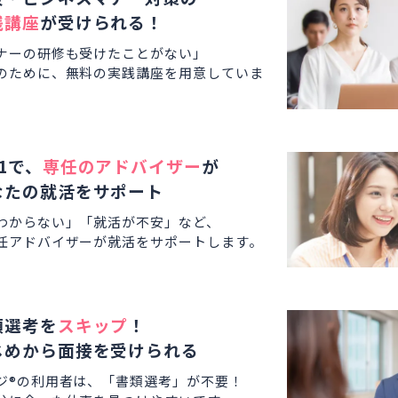
践講座
が受けられる！
ナーの研修も受けたことがない」
のために、無料の実践講座を用意していま
1で、
専任のアドバイザー
が
なたの就活をサポート
わからない」「就活が不安」など、
任アドバイザーが就活をサポートします。
類選考を
スキップ
！
じめから面接を受けられる
ジ®の利用者は、「書類選考」が不要！